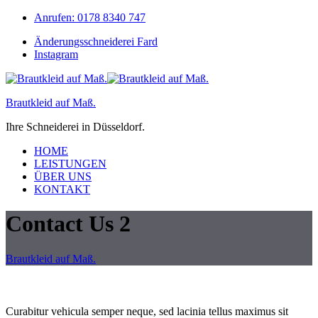
Skip
Skip
Anrufen: 0178 8340 747
to
to
Änderungsschneiderei Fard
navigation
content
Instagram
Brautkleid auf Maß.
Ihre Schneiderei in Düsseldorf.
Toggle
HOME
Primary
LEISTUNGEN
menu
ÜBER UNS
KONTAKT
Contact Us 2
Brautkleid auf Maß.
Curabitur vehicula semper neque, sed lacinia tellus maximus sit