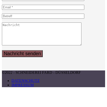
*
Email
*
Subject
Message
©2022 - SCHNEIDEREI FARD - DÜSSELDORF
DATENSCHUTZ
IMPRESSUM